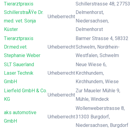
Tierarztpraxis
Schillerstrasse 48, 27753
SchillerstraÃŸe Dr.
Delmenhorst,
Urheberrecht
med. vet. Sonja
Niedersachsen,
Küster
Delmenhorst
Tierarztpraxis
Barmer Strasse 4, 58332
Dr.med.vet.
Urheberrecht
Schwelm, Nordrhein-
Stephanie Weber
Westfalen, Schwelm
SLT Sauerland
Neue Wiese 6,
Laser Technik
Urheberrecht
Kirchhundem,
GmbH
Kirchhundem, Wiese
Lierfeld GmbH & Co.
Zur Maueler Mühle 9,
Urheberrecht
KG
Mühle, Windeck
Wollenweberstrasse 8,
aks automotive
Urheberrecht
31303 Burgdorf,
GmbH
Niedersachsen, Burgdorf