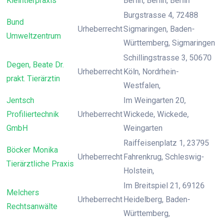
Kleintierpraxis
Berlin, Berlin, Berlin
Burgstrasse 4, 72488
Bund
Urheberrecht
Sigmaringen, Baden-
Umweltzentrum
Württemberg, Sigmaringen
Schillingstrasse 3, 50670
Degen, Beate Dr.
Urheberrecht
Köln, Nordrhein-
prakt. Tierärztin
Westfalen,
Jentsch
Im Weingarten 20,
Profiliertechnik
Urheberrecht
Wickede, Wickede,
GmbH
Weingarten
Raiffeisenplatz 1, 23795
Böcker Monika
Urheberrecht
Fahrenkrug, Schleswig-
Tierärztliche Praxis
Holstein,
Im Breitspiel 21, 69126
Melchers
Urheberrecht
Heidelberg, Baden-
Rechtsanwälte
Württemberg,