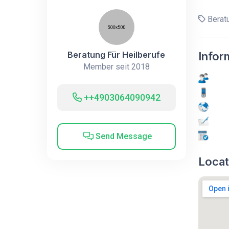
Beratu
Beratung Für Heilberufe
Infor
Member seit 2018
++4903064090942
Send Message
Locat