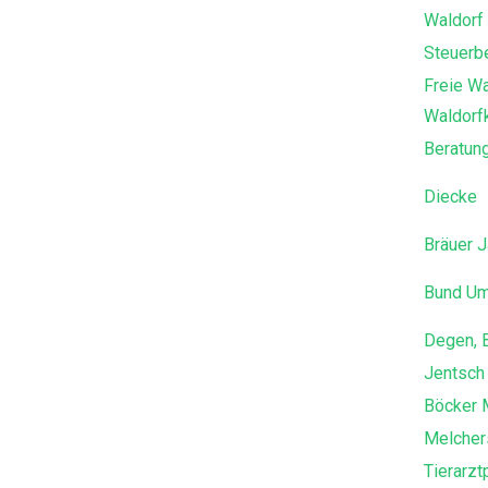
Waldorf
Steuerbe
Freie W
Waldorf
Beratung
Diecke
Bräuer J
Bund Um
Degen, B
Jentsch 
Böcker M
Melcher
Tierarzt