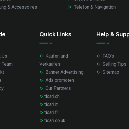
ung & Accessoires
Telefon & Navigation
.de
Quick Links
Help & Supp
 Us
Kaufen und
FAQ's
r Team
Verkaufen
Selling Tips
kt
Banner Advertising
Sitemap
s
Ads promoten
cy
Our Partners
ticari.ch
ticari.it
ticari.fr
ticari.co.uk