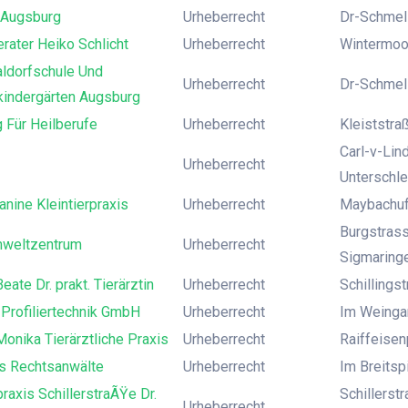
 Augsburg
Urheberrecht
Dr-Schmelz
rater Heiko Schlicht
Urheberrecht
Wintermoo
aldorfschule Und
Urheberrecht
Dr-Schmelz
kindergärten Augsburg
 Für Heilberufe
Urheberrecht
Kleiststraß
Carl-v-Lin
Urheberrecht
Unterschl
anine Kleintierpraxis
Urheberrecht
Maybachufer
Burgstras
weltzentrum
Urheberrecht
Sigmaring
eate Dr. prakt. Tierärztin
Urheberrecht
Schillings
Profiliertechnik GmbH
Urheberrecht
Im Weingar
onika Tierärztliche Praxis
Urheberrecht
Raiffeisen
s Rechtsanwälte
Urheberrecht
Im Breitsp
praxis SchillerstraÃŸe Dr.
Schillerst
Urheberrecht