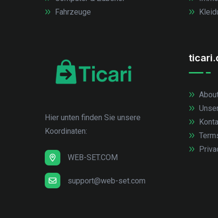
Fahrzeuge
Kleid
ticari
About
Unse
Hier unten finden Sie unsere
Konta
Koordinaten:
Term
Priva
WEB-SET.COM
support@web-set.com