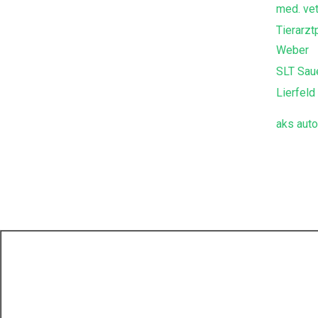
med. vet
Tierarzt
Weber
SLT Sau
Lierfel
aks aut