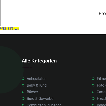
Alle Kategorien
Antiquitäten
Filme
Baby & Kind
Foto 
Bücher
Garte
Büro & Gewerbe
Haush
Computer & Zubehör
Immob