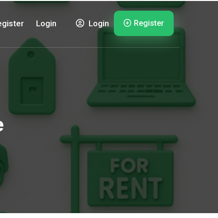
Register
gister
Login
Login
e