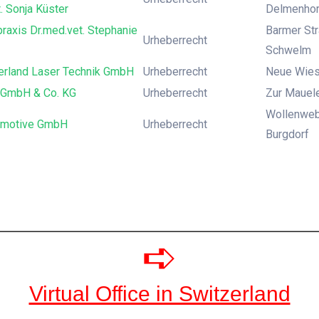
. Sonja Küster
Delmenhor
praxis Dr.med.vet. Stephanie
Barmer Str
Urheberrecht
Schwelm
erland Laser Technik GmbH
Urheberrecht
Neue Wies
d GmbH & Co. KG
Urheberrecht
Zur Mauele
Wollenweb
omotive GmbH
Urheberrecht
Burgdorf