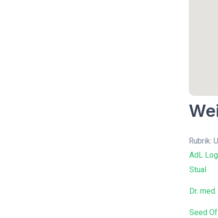
Wei
Rubrik: 
AdL Log
Stual
Dr. med.
Seed Of