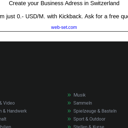
Musik
& Video
Sammeln
n & Handwerk
Spielzeuge & Basteln
alt
Sport & Outdoor
ilien
Stellen & Kurse