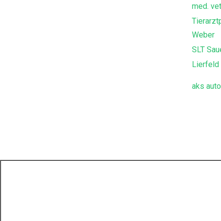
med. vet
Tierarzt
Weber
SLT Sau
Lierfel
aks aut