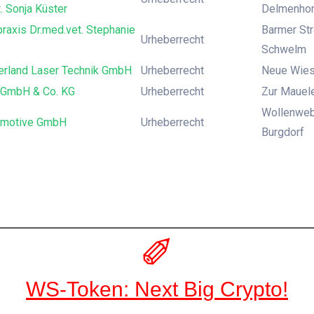
. Sonja Küster
Delmenhor
praxis Dr.med.vet. Stephanie
Barmer Str
Urheberrecht
Schwelm
erland Laser Technik GmbH
Urheberrecht
Neue Wies
d GmbH & Co. KG
Urheberrecht
Zur Mauele
Wollenweb
omotive GmbH
Urheberrecht
Burgdorf