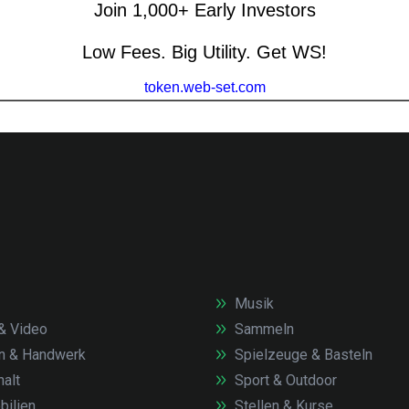
Musik
& Video
Sammeln
n & Handwerk
Spielzeuge & Basteln
alt
Sport & Outdoor
ilien
Stellen & Kurse