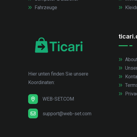
Fahrzeuge
Kleid
ticari
About
Unse
Hier unten finden Sie unsere
Konta
Koordinaten:
Term
Priva
WEB-SET.COM
support@web-set.com