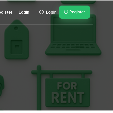
Register
gister
Login
Login