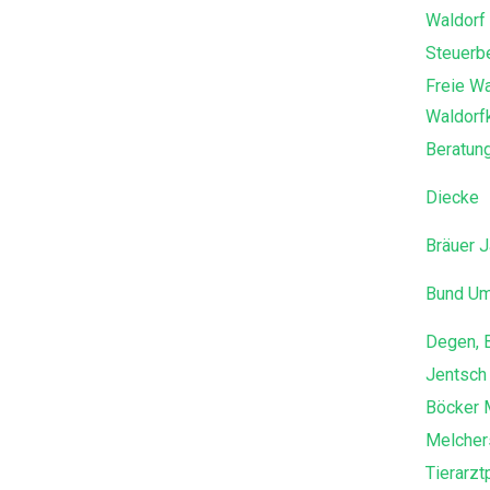
Waldorf
Steuerbe
Freie W
Waldorf
Beratung
Diecke
Bräuer J
Bund Um
Degen, B
Jentsch 
Böcker M
Melcher
Tierarzt