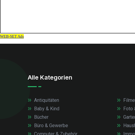
Alle Kategorien
Antiquitäten
Filme
Baby & Kind
Foto 
Bücher
Garte
Büro & Gewerbe
Haush
Computer & Zubehör
Immob