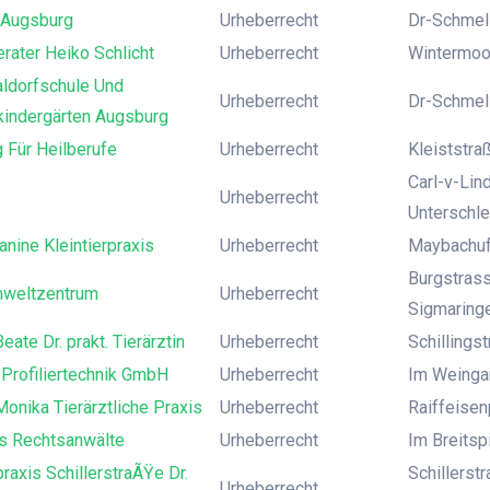
 Augsburg
Urheberrecht
Dr-Schmelz
rater Heiko Schlicht
Urheberrecht
Wintermoo
aldorfschule Und
Urheberrecht
Dr-Schmelz
kindergärten Augsburg
 Für Heilberufe
Urheberrecht
Kleiststraß
Carl-v-Lin
Urheberrecht
Unterschl
anine Kleintierpraxis
Urheberrecht
Maybachufer
Burgstras
weltzentrum
Urheberrecht
Sigmaring
eate Dr. prakt. Tierärztin
Urheberrecht
Schillings
Profiliertechnik GmbH
Urheberrecht
Im Weingar
onika Tierärztliche Praxis
Urheberrecht
Raiffeisen
s Rechtsanwälte
Urheberrecht
Im Breitsp
praxis SchillerstraÃŸe Dr.
Schillerst
Urheberrecht