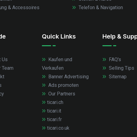
ung & Accessoires
Telefon & Navigation
.de
Quick Links
Help & Supp
 Us
Kaufen und
FAQ's
r Team
Verkaufen
Selling Tips
kt
Banner Advertising
Sitemap
s
Ads promoten
cy
Our Partners
ticari.ch
ticari.it
ticari.fr
ticari.co.uk