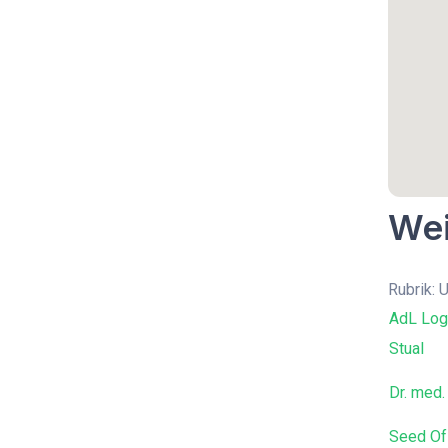
Wei
Rubrik: 
AdL Log
Stual
Dr. med.
Seed Of