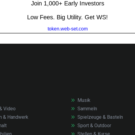
Musik
& Video
Sammeln
n & Handwerk
Spielzeuge & Basteln
alt
Sport & Outdoor
ilien
Stellen & Kurse