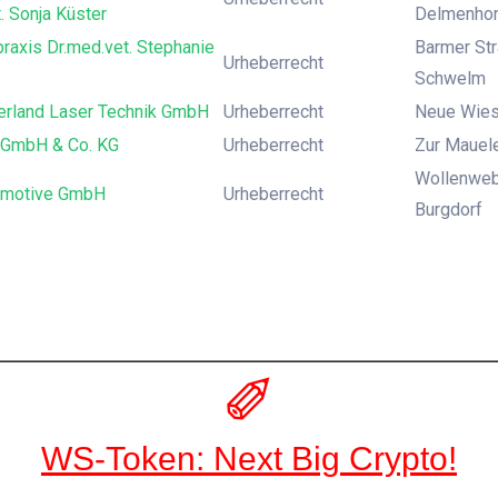
. Sonja Küster
Delmenhor
praxis Dr.med.vet. Stephanie
Barmer Str
Urheberrecht
Schwelm
erland Laser Technik GmbH
Urheberrecht
Neue Wies
d GmbH & Co. KG
Urheberrecht
Zur Mauele
Wollenweb
omotive GmbH
Urheberrecht
Burgdorf