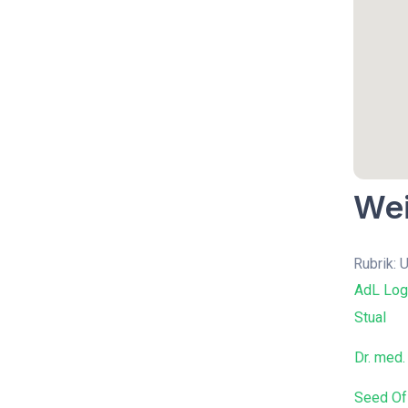
Wei
Rubrik: 
AdL Log
Stual
Dr. med.
Seed Of