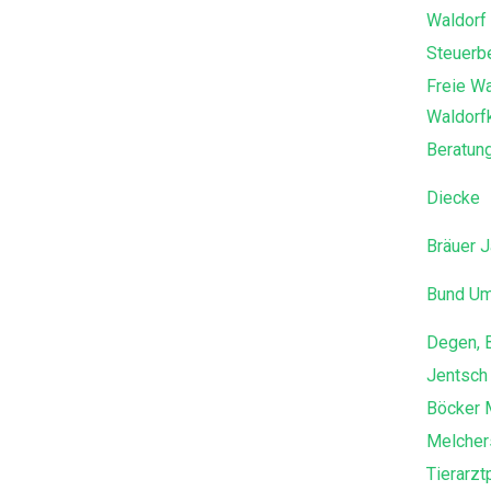
Waldorf
Steuerbe
Freie W
Waldorf
Beratung
Diecke
Bräuer J
Bund Um
Degen, B
Jentsch 
Böcker M
Melcher
Tierarzt