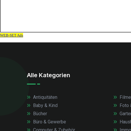
Alle Kategorien
Antiquitäten
Filme
Baby & Kind
Foto 
Bücher
Garte
Büro & Gewerbe
Haush
Computer & Zubehör
Immob