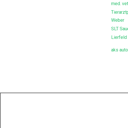
med. vet
Tierarzt
Weber
SLT Sau
Lierfel
aks aut