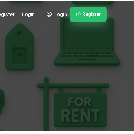
Register
gister
Login
Login