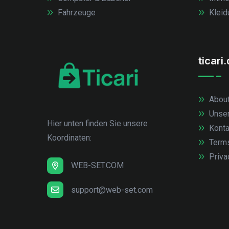
Fahrzeuge
Kleid
ticari
About
Unse
Hier unten finden Sie unsere
Konta
Koordinaten:
Term
Priva
WEB-SET.COM
support@web-set.com