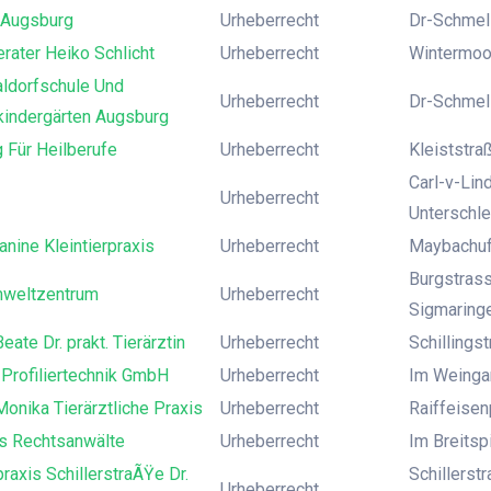
 Augsburg
Urheberrecht
Dr-Schmelz
rater Heiko Schlicht
Urheberrecht
Wintermoo
aldorfschule Und
Urheberrecht
Dr-Schmelz
kindergärten Augsburg
 Für Heilberufe
Urheberrecht
Kleiststraß
Carl-v-Lin
Urheberrecht
Unterschl
anine Kleintierpraxis
Urheberrecht
Maybachufer
Burgstras
weltzentrum
Urheberrecht
Sigmaring
eate Dr. prakt. Tierärztin
Urheberrecht
Schillings
Profiliertechnik GmbH
Urheberrecht
Im Weingar
onika Tierärztliche Praxis
Urheberrecht
Raiffeisen
s Rechtsanwälte
Urheberrecht
Im Breitsp
praxis SchillerstraÃŸe Dr.
Schillerst
Urheberrecht