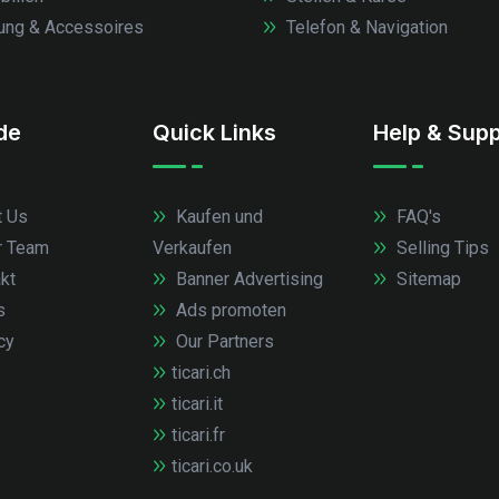
ung & Accessoires
Telefon & Navigation
.de
Quick Links
Help & Supp
 Us
Kaufen und
FAQ's
r Team
Verkaufen
Selling Tips
kt
Banner Advertising
Sitemap
s
Ads promoten
cy
Our Partners
ticari.ch
ticari.it
ticari.fr
ticari.co.uk