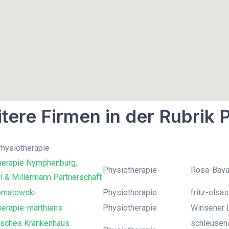
tere Firmen in der Rubrik 
Physiotherapie
herapie Nymphenburg,
Physiotherapie
Rosa-Bava
 & Millermann Partnerschaft
omatowski
Physiotherapie
fritz-elsas
herapie-marthiens
Physiotherapie
Winsener L
isches Krankenhaus
schleusens