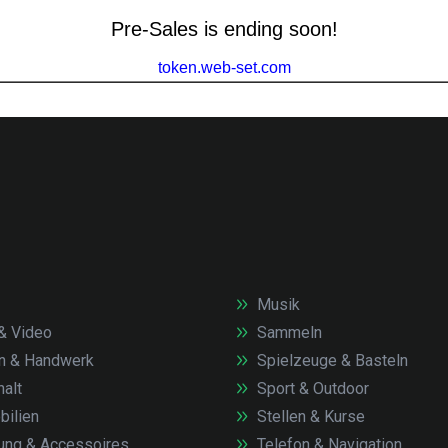
Musik
& Video
Sammeln
n & Handwerk
Spielzeuge & Basteln
alt
Sport & Outdoor
ilien
Stellen & Kurse
ung & Accessoires
Telefon & Navigation