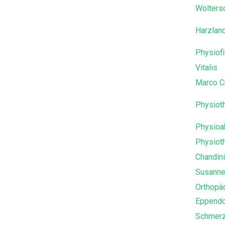
Wolters
Harzlan
Physiofi
Vitalis
Marco C
Physioth
Physioak
Physioth
Chandin
Susanne
Orthopäd
Eppendo
Schmerz