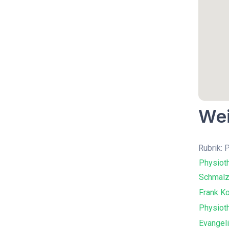
Wei
Rubrik: 
Physiot
Schmalzl
Frank K
Physiot
Evangel