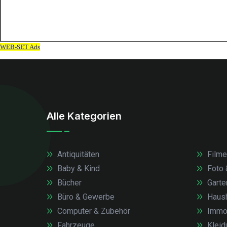
Alle Kategorien
Antiquitäten
Filme
Baby & Kind
Foto 
Bücher
Garte
Büro & Gewerbe
Haush
Computer & Zubehör
Immob
Fahrzeuge
Kleid