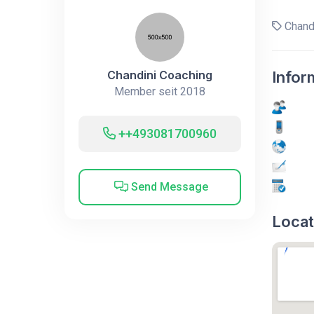
Chandi
Chandini Coaching
Infor
Member seit 2018
++493081700960
Send Message
Locat