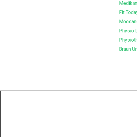
Medika
Fit Toda
Moosan
Physio 
Physiot
Braun Un