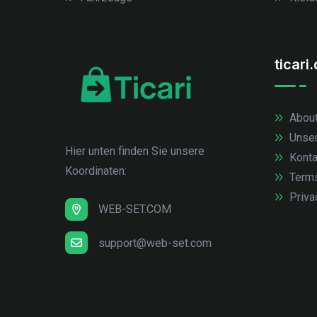
ticari
About
Unse
Hier unten finden Sie unsere
Konta
Koordinaten:
Term
Priva
WEB-SET.COM
support@web-set.com