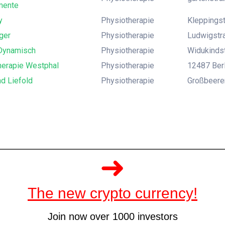
mente
y
Physiotherapie
Kleppingst
ger
Physiotherapie
Ludwigstra
Dynamisch
Physiotherapie
Widukindst
herapie Westphal
Physiotherapie
12487 Berli
d Liefold
Physiotherapie
Großbeeren