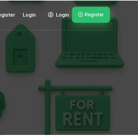
Register
gister
Login
Login