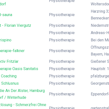
Physiotherapie
dorf
Woltersdor
Harzring 3
d-sauna
Physiotherapie
Bennecken
t - Florian Viergutz
Physiotherapie
Niedernstr
Physiotherapie
Andreas-Ho
rispino
Physiotherapie
Bei den M
Öffnungsze
erapie-falkner
Physiotherapie
Bayern, H
tiv Fritzlar
Physiotherapie
Gießener S
erapie Oasis Sanitatis
Physiotherapie
Hauptstr. 1
i Coaching
Physiotherapie
pfalzburger
 Schlusnus
Physiotherapie
Georgenst
ie An Der Alster, Hamburg
Physiotherapie
Eppendorf
rf / Winterhude
lösung - Schmerzfrei Ohne
Physiotherapie
gartenstr