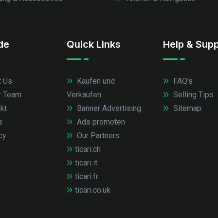
.de
Quick Links
Help & Supp
 Us
Kaufen und
FAQ's
r Team
Verkaufen
Selling Tips
kt
Banner Advertising
Sitemap
s
Ads promoten
cy
Our Partners
ticari.ch
ticari.it
ticari.fr
ticari.co.uk