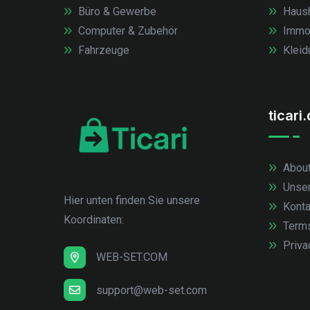
Büro & Gewerbe
Haush
Computer & Zubehör
Immob
Fahrzeuge
Kleid
ticari
About
Unse
Hier unten finden Sie unsere
Konta
Koordinaten:
Term
Priva
WEB-SET.COM
support@web-set.com