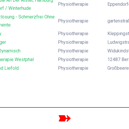
ie An Der Alster, Hamburg
Physiotherapie
Eppendorf
rf / Winterhude
lösung - Schmerzfrei Ohne
Physiotherapie
gartenstr
mente
y
Physiotherapie
Kleppingst
ger
Physiotherapie
Ludwigstra
Dynamisch
Physiotherapie
Widukindst
herapie Westphal
Physiotherapie
12487 Berli
d Liefold
Physiotherapie
Großbeeren