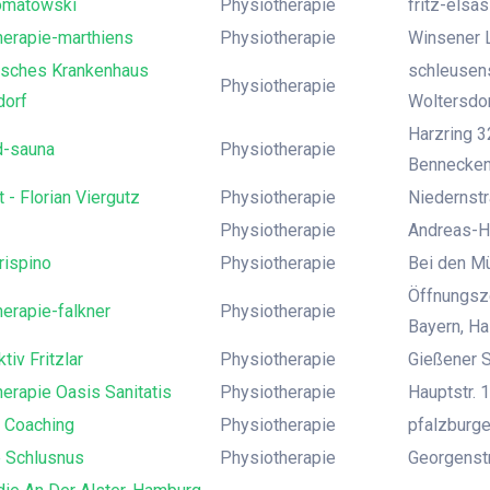
omatowski
Physiotherapie
fritz-elsas
herapie-marthiens
Physiotherapie
Winsener L
isches Krankenhaus
schleusens
Physiotherapie
dorf
Woltersdor
Harzring 3
d-sauna
Physiotherapie
Bennecken
t - Florian Viergutz
Physiotherapie
Niedernstr
Physiotherapie
Andreas-Ho
rispino
Physiotherapie
Bei den M
Öffnungsze
erapie-falkner
Physiotherapie
Bayern, H
tiv Fritzlar
Physiotherapie
Gießener S
erapie Oasis Sanitatis
Physiotherapie
Hauptstr. 1
i Coaching
Physiotherapie
pfalzburger
 Schlusnus
Physiotherapie
Georgenst