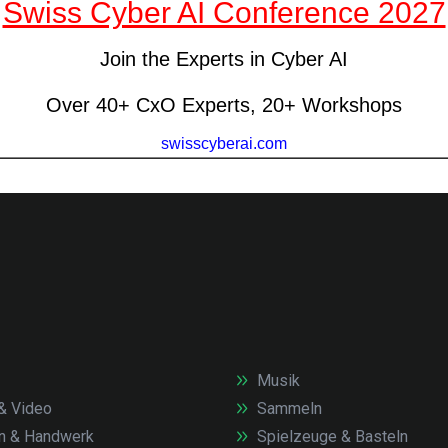
Musik
& Video
Sammeln
n & Handwerk
Spielzeuge & Basteln