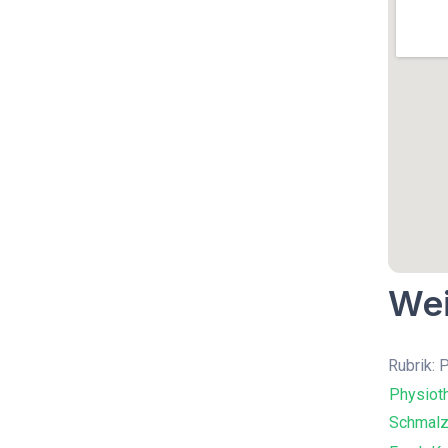
Wei
Rubrik: 
Physiot
Schmalzl