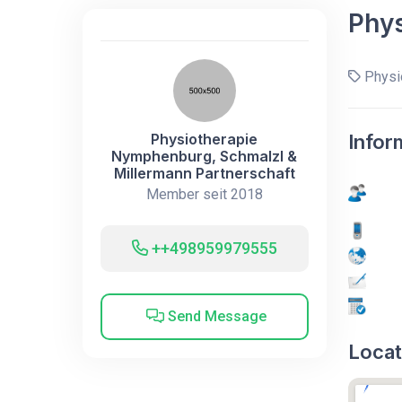
Phys
Physio
Physiotherapie
Infor
Nymphenburg, Schmalzl &
Millermann Partnerschaft
Member seit 2018
++498959979555
Send Message
Locat