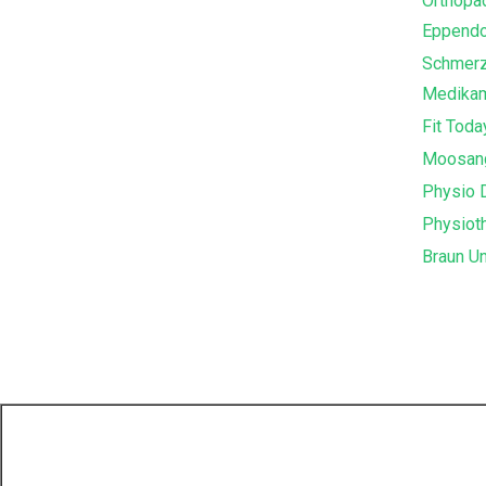
Orthopäd
Eppendo
Schmerz
Medika
Fit Toda
Moosan
Physio 
Physiot
Braun Un