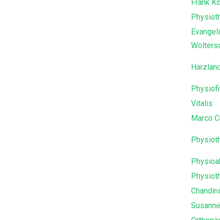
Frank K
Physiot
Evangel
Wolters
Harzlan
Physiofi
Vitalis
Marco C
Physioth
Physioak
Physioth
Chandin
Susanne