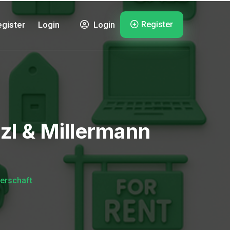
Register
gister
Login
Login
l & Millermann
erschaft