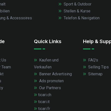
alt
Sport & Outdoor
ilien
Stellen & Kurse
ung & Accessoires
Telefon & Navigation
.de
Quick Links
Help & Supp
 Us
Kaufen und
FAQ's
r Team
Verkaufen
Selling Tips
kt
Banner Advertising
Sitemap
s
Ads promoten
cy
Our Partners
ticari.ch
ticari.it
ticari.fr