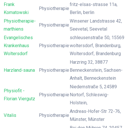
Frank
fritz-elsas-strasse 11a,
Physiotherapie
Komatowski
Berlin, berlin
Physiotherapie-
Winsener Landstrasse 42,
Physiotherapie
marthiens
Seevetal, Seevetal
Evangelisches
schleusenstraße 50, 15569
Krankenhaus
Physiotherapie
woltersdorf, Brandenburg,
Woltersdorf
Woltersdorf, Brandenburg
Harzring 32, 38877
Harzland-sauna
Physiotherapie
Benneckenstein, Sachsen-
Anhalt, Benneckenstein
Niedernstraße 5, 24589
Physiofit -
Physiotherapie
Nortorf, Schleswig-
Florian Viergutz
Holstein,
Andreas-Hofer-Str 72-76,
Vitalis
Physiotherapie
Münster, Münster
Bei den Mühren 74, 20457