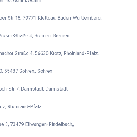
tr 46, Achim, Achim
er Str 18, 79771 Klettgau, Baden-Württemberg,
rüser-Straße 4, Bremen, Bremen
nacher Straße 4, 56630 Kretz, Rheinland-Pfalz,
0, 55487 Sohren,, Sohren
ch-Str 7, Darmstadt, Darmstadt
z, Rheinland-Pfalz,
e 3, 73479 Ellwangen-Rindelbach,,