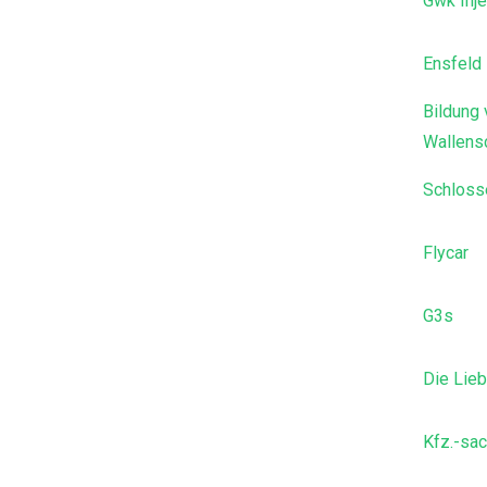
Gwk Inje
Ensfeld
Bildung
Wallens
Schloss
Flycar
G3s
Die Lieb
Kfz.-sa