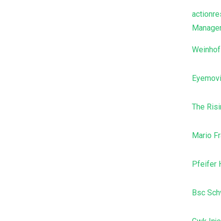
actionre
Manage
Weinhof
Eyemov
The Ris
Mario Fr
Pfeifer 
Bsc Sch