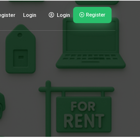
Register
gister
Login
Login