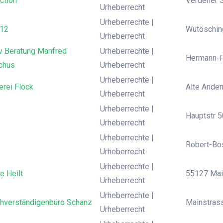
ction
Verdener S
Urheberrecht
Urheberrechte |
 12
Wutösching
Urheberrecht
 v Beratung Manfred
Urheberrechte |
Hermann-P
chus
Urheberrecht
Urheberrechte |
erei Flöck
Alte Ander
Urheberrecht
Urheberrechte |
Hauptstr 5
Urheberrecht
Urheberrechte |
Robert-Bos
Urheberrecht
Urheberrechte |
e Heilt
55127 Main
Urheberrecht
Urheberrechte |
chverständigenbüro Schanz
Mainstrass
Urheberrecht