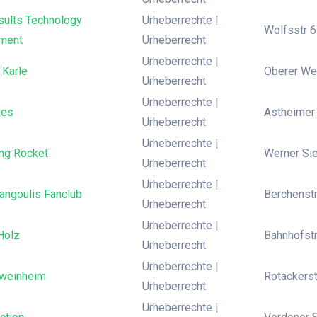
sults Technology
Urheberrechte |
Wolfsstr 6
ment
Urheberrecht
Urheberrechte |
 Karle
Oberer Wei
Urheberrecht
Urheberrechte |
ies
Astheimer
Urheberrecht
Urheberrechte |
ing Rocket
Werner Si
Urheberrecht
Urheberrechte |
angoulis Fanclub
Berchenstr
Urheberrecht
Urheberrechte |
Holz
Bahnhofstr
Urheberrecht
Urheberrechte |
weinheim
Rotäckerst
Urheberrecht
Urheberrechte |