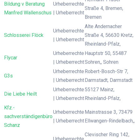
Bildung v Beratung
Urheberrechte
Straße 4, Bremen,
Manfred Wallenschus
| Urheberrecht
Bremen
Alte Andernacher
Urheberrechte
Schlosserei Flöck
Straße 4, 56630 Kretz,
| Urheberrecht
Rheinland-Pfalz,
Urheberrechte
Hauptstr 50, 55487
Flycar
| Urheberrecht
Sohren,, Sohren
Urheberrechte
Robert-Bosch-Str 7,
G3s
| Urheberrecht
Darmstadt, Darmstadt
Urheberrechte
55127 Mainz,
Die Liebe Heilt
| Urheberrecht
Rheinland-Pfalz,
Kfz.-
Urheberrechte
Mainstrasse 3, 73479
sachverständigenbüro
| Urheberrecht
Ellwangen-Rindelbach,,
Schanz
Clevischer Ring 142,
Urheberrechte