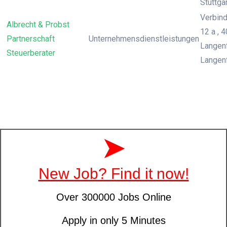
Stuttga
Verbin
Albrecht & Probst
12 a , 
Partnerschaft
Unternehmensdienstleistungen
Langenf
Steuerberater
Langen