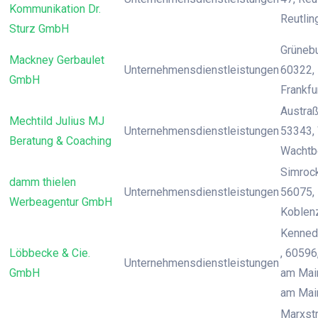
Kommunikation Dr.
Reutlin
Sturz GmbH
Grünebu
Mackney Gerbaulet
Unternehmensdienstleistungen
60322, 
GmbH
Frankfu
Austraß
Mechtild Julius MJ
Unternehmensdienstleistungen
53343,
Beratung & Coaching
Wachtb
Simrocks
damm thielen
Unternehmensdienstleistungen
56075, 
Werbeagentur GmbH
Koblen
Kenned
Löbbecke & Cie.
, 60596
Unternehmensdienstleistungen
GmbH
am Main
am Mai
Marxstr