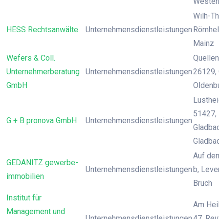
Wester
Wilh-T
HESS Rechtsanwälte
Unternehmensdienstleistungen
Römheld
Mainz
Wefers & Coll.
Quellen
Unternehmerberatung
Unternehmensdienstleistungen
26129, 
GmbH
Oldenb
Lusthei
51427,
G + B pronova GmbH
Unternehmensdienstleistungen
Gladbac
Gladba
Auf de
GEDANITZ gewerbe-
Unternehmensdienstleistungen
b, Leve
immobilien
Bruch
Institut für
Am Hei
Management und
Unternehmensdienstleistungen
47, Reu