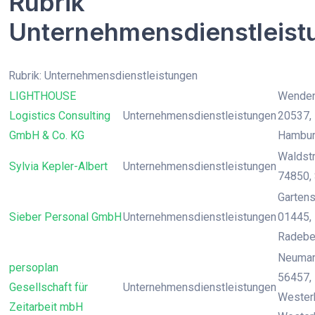
Rubrik
Unternehmensdienstleist
Rubrik: Unternehmensdienstleistungen
LIGHTHOUSE
Wendens
Logistics Consulting
Unternehmensdienstleistungen
20537,
GmbH & Co. KG
Hambu
Waldstr
Sylvia Kepler-Albert
Unternehmensdienstleistungen
74850, 
Gartenst
Sieber Personal GmbH
Unternehmensdienstleistungen
01445, 
Radebe
Neumark
persoplan
56457,
Gesellschaft für
Unternehmensdienstleistungen
Wester
Zeitarbeit mbH