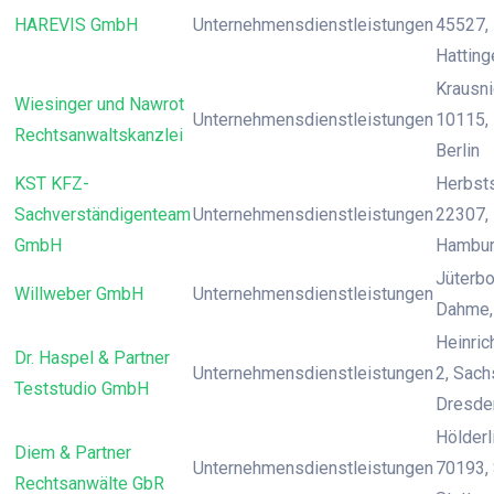
HAREVIS GmbH
Unternehmensdienstleistungen
45527, 
Hatting
Krausnic
Wiesinger und Nawrot
Unternehmensdienstleistungen
10115, 
Rechtsanwaltskanzlei
Berlin
KST KFZ-
Herbst
Sachverständigenteam
Unternehmensdienstleistungen
22307,
GmbH
Hambu
Jüterbo
Willweber GmbH
Unternehmensdienstleistungen
Dahme, 
Heinrich
Dr. Haspel & Partner
Unternehmensdienstleistungen
2, Sach
Teststudio GmbH
Dresde
Hölderli
Diem & Partner
Unternehmensdienstleistungen
70193, 
Rechtsanwälte GbR