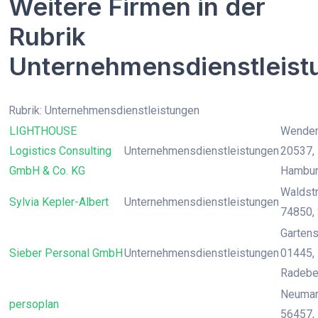
Weitere Firmen in der
Rubrik
Unternehmensdienstleist
Rubrik: Unternehmensdienstleistungen
LIGHTHOUSE
Wendens
Logistics Consulting
Unternehmensdienstleistungen
20537,
GmbH & Co. KG
Hambu
Waldstr
Sylvia Kepler-Albert
Unternehmensdienstleistungen
74850, 
Gartenst
Sieber Personal GmbH
Unternehmensdienstleistungen
01445, 
Radebe
Neumark
persoplan
56457,