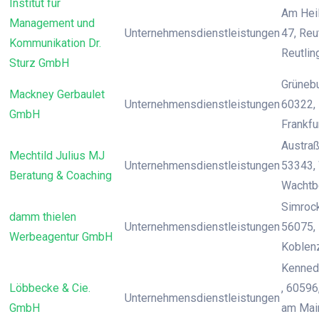
Institut für
Am Hei
Management und
Unternehmensdienstleistungen
47, Reu
Kommunikation Dr.
Reutlin
Sturz GmbH
Grünebu
Mackney Gerbaulet
Unternehmensdienstleistungen
60322, 
GmbH
Frankfu
Austraß
Mechtild Julius MJ
Unternehmensdienstleistungen
53343,
Beratung & Coaching
Wachtb
Simrocks
damm thielen
Unternehmensdienstleistungen
56075, 
Werbeagentur GmbH
Koblen
Kenned
Löbbecke & Cie.
, 60596
Unternehmensdienstleistungen
GmbH
am Main