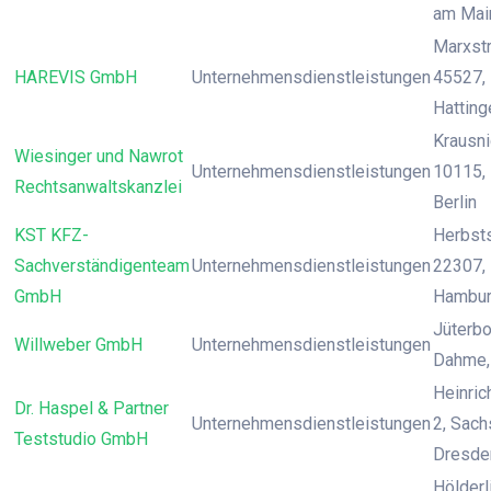
am Mai
Marxstr
HAREVIS GmbH
Unternehmensdienstleistungen
45527, 
Hatting
Krausnic
Wiesinger und Nawrot
Unternehmensdienstleistungen
10115, 
Rechtsanwaltskanzlei
Berlin
KST KFZ-
Herbst
Sachverständigenteam
Unternehmensdienstleistungen
22307,
GmbH
Hambu
Jüterbo
Willweber GmbH
Unternehmensdienstleistungen
Dahme, 
Heinrich
Dr. Haspel & Partner
Unternehmensdienstleistungen
2, Sach
Teststudio GmbH
Dresde
Hölderli