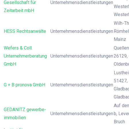
Gesellschaft für
Unternehmensdienstleistungen
Wester
Zeitarbeit mbH
Wester
Wilh-T
HESS Rechtsanwälte
Unternehmensdienstleistungen
Römheld
Mainz
Wefers & Coll.
Quellen
Unternehmerberatung
Unternehmensdienstleistungen
26129, 
GmbH
Oldenb
Lusthei
51427,
G + B pronova GmbH
Unternehmensdienstleistungen
Gladbac
Gladba
Auf de
GEDANITZ gewerbe-
Unternehmensdienstleistungen
b, Leve
immobilien
Bruch