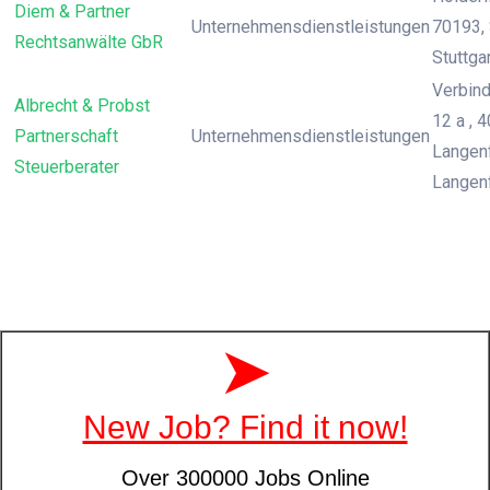
Diem & Partner
Unternehmensdienstleistungen
70193, 
Rechtsanwälte GbR
Stuttga
Verbin
Albrecht & Probst
12 a , 
Partnerschaft
Unternehmensdienstleistungen
Langenf
Steuerberater
Langen