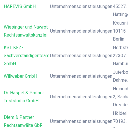
HAREVIS GmbH
Unternehmensdienstleistungen
45527, 
Hatting
Krausnic
Wiesinger und Nawrot
Unternehmensdienstleistungen
10115, 
Rechtsanwaltskanzlei
Berlin
KST KFZ-
Herbst
Sachverständigenteam
Unternehmensdienstleistungen
22307,
GmbH
Hambu
Jüterbo
Willweber GmbH
Unternehmensdienstleistungen
Dahme, 
Heinrich
Dr. Haspel & Partner
Unternehmensdienstleistungen
2, Sach
Teststudio GmbH
Dresde
Hölderli
Diem & Partner
Unternehmensdienstleistungen
70193, 
Rechtsanwälte GbR