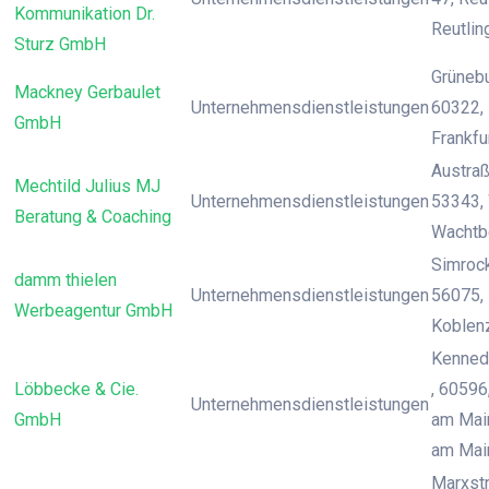
Kommunikation Dr.
Reutlin
Sturz GmbH
Grünebu
Mackney Gerbaulet
Unternehmensdienstleistungen
60322, 
GmbH
Frankfu
Austraß
Mechtild Julius MJ
Unternehmensdienstleistungen
53343,
Beratung & Coaching
Wachtb
Simrocks
damm thielen
Unternehmensdienstleistungen
56075, 
Werbeagentur GmbH
Koblen
Kenned
Löbbecke & Cie.
, 60596
Unternehmensdienstleistungen
GmbH
am Main
am Mai
Marxstr