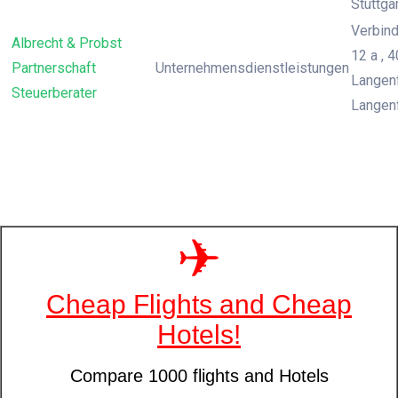
Stuttga
Verbin
Albrecht & Probst
12 a , 
Partnerschaft
Unternehmensdienstleistungen
Langenf
Steuerberater
Langen