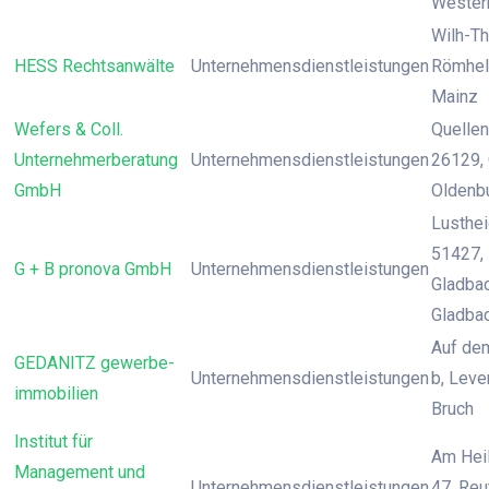
Wester
Wilh-T
HESS Rechtsanwälte
Unternehmensdienstleistungen
Römheld
Mainz
Wefers & Coll.
Quellen
Unternehmerberatung
Unternehmensdienstleistungen
26129, 
GmbH
Oldenb
Lusthei
51427,
G + B pronova GmbH
Unternehmensdienstleistungen
Gladbac
Gladba
Auf de
GEDANITZ gewerbe-
Unternehmensdienstleistungen
b, Leve
immobilien
Bruch
Institut für
Am Hei
Management und
Unternehmensdienstleistungen
47, Reu