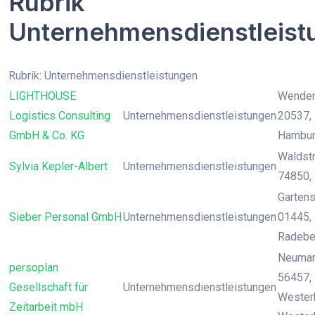
Rubrik
Unternehmensdienstleist
Rubrik: Unternehmensdienstleistungen
LIGHTHOUSE
Wendens
Logistics Consulting
Unternehmensdienstleistungen
20537,
GmbH & Co. KG
Hambu
Waldstr
Sylvia Kepler-Albert
Unternehmensdienstleistungen
74850, 
Gartenst
Sieber Personal GmbH
Unternehmensdienstleistungen
01445, 
Radebe
Neumark
persoplan
56457,
Gesellschaft für
Unternehmensdienstleistungen
Wester
Zeitarbeit mbH