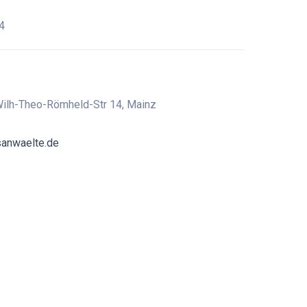
4
ilh-Theo-Römheld-Str 14, Mainz
sanwaelte.de