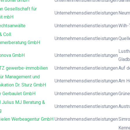
Personal GmbH
Unternehmensdienstleistungen
Garte
n Gesellschaft für
Unternehmensdienstleistungen
Neuma
eit mbH
chtsanwälte
Unternehmensdienstleistungen
Wilh-
 Coll.
Unternehmensdienstleistungen
Quell
hmerberatung GmbH
Lusth
ronova GmbH
Unternehmensdienstleistungen
Gladb
Z gewerbe-immobilien
Unternehmensdienstleistungen
Auf d
 für Management und
Unternehmensdienstleistungen
Am He
kation Dr. Sturz GmbH
 Gerbaulet GmbH
Unternehmensdienstleistungen
Grüne
 Julius MJ Beratung &
Unternehmensdienstleistungen
Austr
g
ielen Werbeagentur GmbH
Unternehmensdienstleistungen
Simro
Kenne