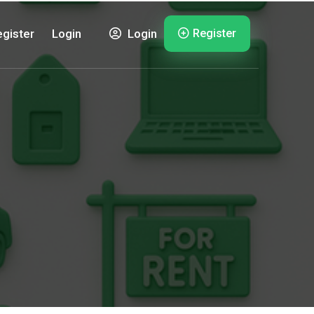
Register
gister
Login
Login