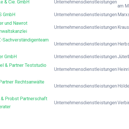
e & Cie. GmbH
Unternehmensdienstleistungen
am M
S GmbH
Unternehmensdienstleistungen
Marxs
er und Nawrot
Unternehmensdienstleistungen
Krausn
nwaltskanzlei
-Sachverständigenteam
Unternehmensdienstleistungen
Herbs
er GmbH
Unternehmensdienstleistungen
Jüter
el & Partner Teststudio
Unternehmensdienstleistungen
Heinr
Partner Rechtsanwälte
Unternehmensdienstleistungen
Hölder
 & Probst Partnerschaft
Unternehmensdienstleistungen
Verbi
rater