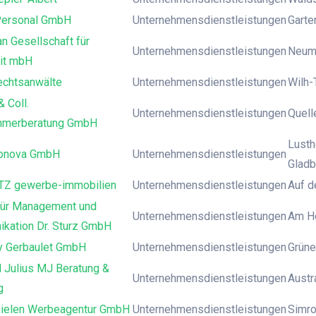
Personal GmbH
Unternehmensdienstleistungen
Garte
n Gesellschaft für
Unternehmensdienstleistungen
Neuma
eit mbH
chtsanwälte
Unternehmensdienstleistungen
Wilh-
 Coll.
Unternehmensdienstleistungen
Quell
hmerberatung GmbH
Lusth
ronova GmbH
Unternehmensdienstleistungen
Gladb
Z gewerbe-immobilien
Unternehmensdienstleistungen
Auf d
 für Management und
Unternehmensdienstleistungen
Am He
kation Dr. Sturz GmbH
 Gerbaulet GmbH
Unternehmensdienstleistungen
Grüne
 Julius MJ Beratung &
Unternehmensdienstleistungen
Austr
g
ielen Werbeagentur GmbH
Unternehmensdienstleistungen
Simro