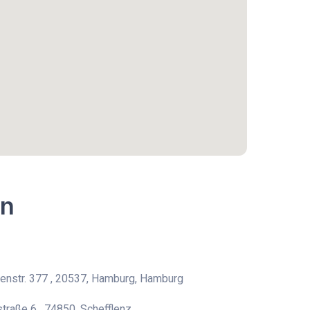
en
nstr. 377 , 20537, Hamburg, Hamburg
traße 6 , 74850, Schefflenz,