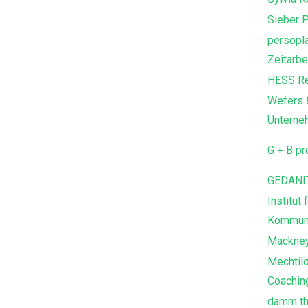
Sieber 
persopla
Zeitarb
HESS Re
Wefers &
Unterne
G + B p
GEDANIT
Institut
Kommuni
Mackney
Mechtild
Coachin
damm th