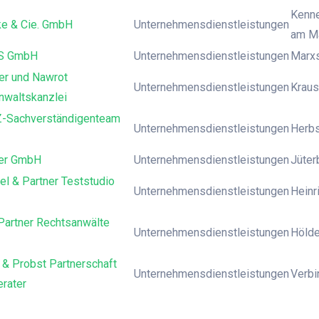
Kenne
e & Cie. GmbH
Unternehmensdienstleistungen
am M
S GmbH
Unternehmensdienstleistungen
Marxs
er und Nawrot
Unternehmensdienstleistungen
Krausn
nwaltskanzlei
-Sachverständigenteam
Unternehmensdienstleistungen
Herbs
er GmbH
Unternehmensdienstleistungen
Jüter
el & Partner Teststudio
Unternehmensdienstleistungen
Heinr
Partner Rechtsanwälte
Unternehmensdienstleistungen
Hölder
 & Probst Partnerschaft
Unternehmensdienstleistungen
Verbi
rater