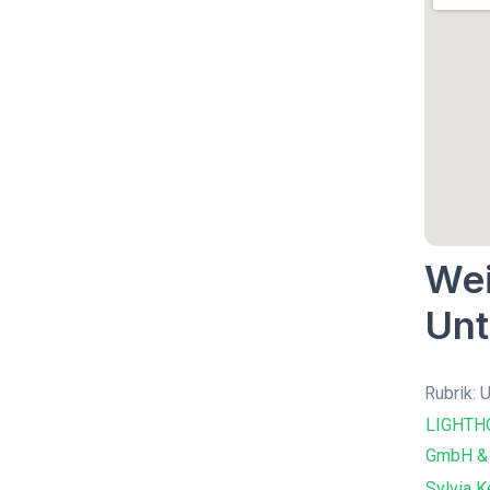
Wei
Unt
Rubrik: 
LIGHTHO
GmbH & 
Sylvia K