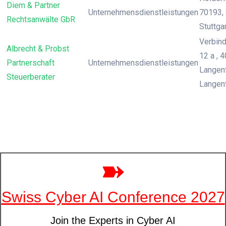
Diem & Partner
Unternehmensdienstleistungen
70193, 
Rechtsanwälte GbR
Stuttga
Verbin
Albrecht & Probst
12 a , 
Partnerschaft
Unternehmensdienstleistungen
Langenf
Steuerberater
Langen