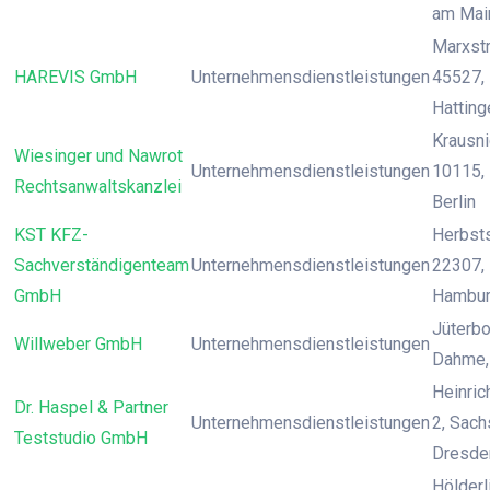
am Mai
Marxstr
HAREVIS GmbH
Unternehmensdienstleistungen
45527, 
Hatting
Krausnic
Wiesinger und Nawrot
Unternehmensdienstleistungen
10115, 
Rechtsanwaltskanzlei
Berlin
KST KFZ-
Herbst
Sachverständigenteam
Unternehmensdienstleistungen
22307,
GmbH
Hambu
Jüterbo
Willweber GmbH
Unternehmensdienstleistungen
Dahme, 
Heinrich
Dr. Haspel & Partner
Unternehmensdienstleistungen
2, Sach
Teststudio GmbH
Dresde
Hölderli