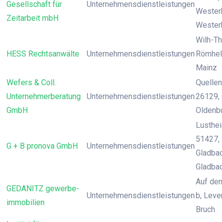
Gesellschaft für
Unternehmensdienstleistungen
Wester
Zeitarbeit mbH
Wester
Wilh-T
HESS Rechtsanwälte
Unternehmensdienstleistungen
Römheld
Mainz
Wefers & Coll.
Quellen
Unternehmerberatung
Unternehmensdienstleistungen
26129, 
GmbH
Oldenb
Lusthei
51427,
G + B pronova GmbH
Unternehmensdienstleistungen
Gladbac
Gladba
Auf de
GEDANITZ gewerbe-
Unternehmensdienstleistungen
b, Leve
immobilien
Bruch