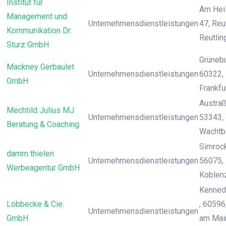
Institut für
Am Hei
Management und
Unternehmensdienstleistungen
47, Reu
Kommunikation Dr.
Reutlin
Sturz GmbH
Grünebu
Mackney Gerbaulet
Unternehmensdienstleistungen
60322, 
GmbH
Frankfu
Austraß
Mechtild Julius MJ
Unternehmensdienstleistungen
53343,
Beratung & Coaching
Wachtb
Simrocks
damm thielen
Unternehmensdienstleistungen
56075, 
Werbeagentur GmbH
Koblen
Kenned
Löbbecke & Cie.
, 60596
Unternehmensdienstleistungen
GmbH
am Main