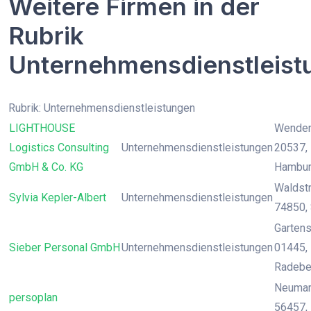
Weitere Firmen in der
Rubrik
Unternehmensdienstleist
Rubrik: Unternehmensdienstleistungen
LIGHTHOUSE
Wendens
Logistics Consulting
Unternehmensdienstleistungen
20537,
GmbH & Co. KG
Hambu
Waldstr
Sylvia Kepler-Albert
Unternehmensdienstleistungen
74850, 
Gartenst
Sieber Personal GmbH
Unternehmensdienstleistungen
01445, 
Radebe
Neumark
persoplan
56457,