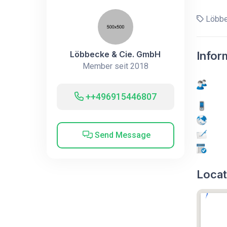
Löbbe
Löbbecke & Cie. GmbH
Infor
Member seit 2018
++496915446807
Send Message
Locat