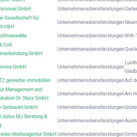
Personal GmbH
Unternehmensdienstleistungen
Garte
n Gesellschaft für
Unternehmensdienstleistungen
Neuma
eit mbH
chtsanwälte
Unternehmensdienstleistungen
Wilh-
 Coll.
Unternehmensdienstleistungen
Quell
hmerberatung GmbH
Lusth
ronova GmbH
Unternehmensdienstleistungen
Gladb
Z gewerbe-immobilien
Unternehmensdienstleistungen
Auf d
 für Management und
Unternehmensdienstleistungen
Am He
kation Dr. Sturz GmbH
 Gerbaulet GmbH
Unternehmensdienstleistungen
Grüne
 Julius MJ Beratung &
Unternehmensdienstleistungen
Austr
g
ielen Werbeagentur GmbH
Unternehmensdienstleistungen
Simro