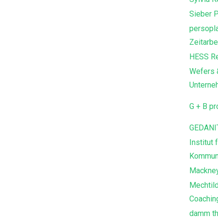
Sieber 
persopla
Zeitarb
HESS Re
Wefers &
Unterne
G + B p
GEDANIT
Institut
Kommuni
Mackney
Mechtild
Coachin
damm th