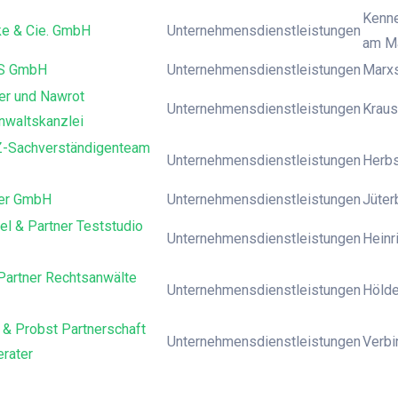
Kenne
e & Cie. GmbH
Unternehmensdienstleistungen
am M
S GmbH
Unternehmensdienstleistungen
Marxs
er und Nawrot
Unternehmensdienstleistungen
Krausn
nwaltskanzlei
-Sachverständigenteam
Unternehmensdienstleistungen
Herbs
er GmbH
Unternehmensdienstleistungen
Jüter
el & Partner Teststudio
Unternehmensdienstleistungen
Heinr
Partner Rechtsanwälte
Unternehmensdienstleistungen
Hölder
 & Probst Partnerschaft
Unternehmensdienstleistungen
Verbi
rater