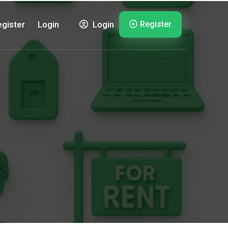
Register
gister
Login
Login