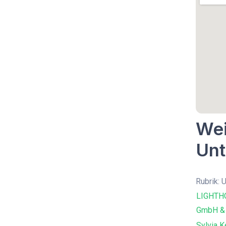
Wei
Unt
Rubrik: 
LIGHTHO
GmbH & 
Sylvia K