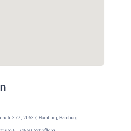
en
nstr. 377 , 20537, Hamburg, Hamburg
traße 6 , 74850, Schefflenz,