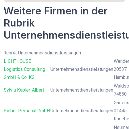
Weitere Firmen in der
Rubrik
Unternehmensdienstleist
Rubrik: Unternehmensdienstleistungen
LIGHTHOUSE
Wendens
Logistics Consulting
Unternehmensdienstleistungen
20537,
GmbH & Co. KG
Hambu
Waldstr
Sylvia Kepler-Albert
Unternehmensdienstleistungen
74850, 
Gartenst
Sieber Personal GmbH
Unternehmensdienstleistungen
01445, 
Radebe
Neumark