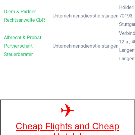
Hölderli
Diem & Partner
Unternehmensdienstleistungen
70193, 
Rechtsanwälte GbR
Stuttga
Verbin
Albrecht & Probst
12 a , 
Partnerschaft
Unternehmensdienstleistungen
Langenf
Steuerberater
Langen