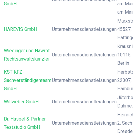
GmbH
am Main
am Mai
Marxstr
HAREVIS GmbH
Unternehmensdienstleistungen
45527, 
Hatting
Krausnic
Wiesinger und Nawrot
Unternehmensdienstleistungen
10115, 
Rechtsanwaltskanzlei
Berlin
KST KFZ-
Herbst
Sachverständigenteam
Unternehmensdienstleistungen
22307,
GmbH
Hambu
Jüterbo
Willweber GmbH
Unternehmensdienstleistungen
Dahme, 
Heinrich
Dr. Haspel & Partner
Unternehmensdienstleistungen
2, Sach
Teststudio GmbH
Dresde