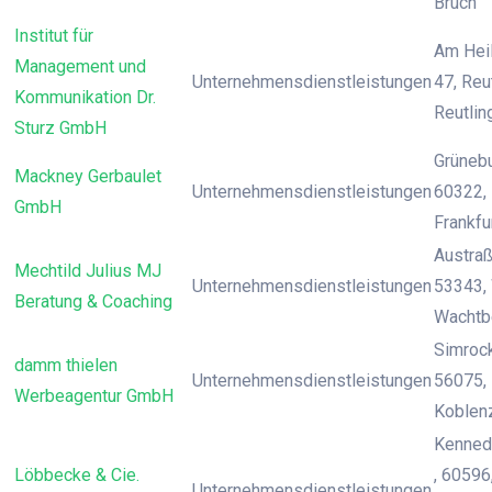
Bruch
Institut für
Am Hei
Management und
Unternehmensdienstleistungen
47, Reu
Kommunikation Dr.
Reutlin
Sturz GmbH
Grünebu
Mackney Gerbaulet
Unternehmensdienstleistungen
60322, 
GmbH
Frankfu
Austraß
Mechtild Julius MJ
Unternehmensdienstleistungen
53343,
Beratung & Coaching
Wachtb
Simrocks
damm thielen
Unternehmensdienstleistungen
56075, 
Werbeagentur GmbH
Koblen
Kenned
Löbbecke & Cie.
, 60596
Unternehmensdienstleistungen