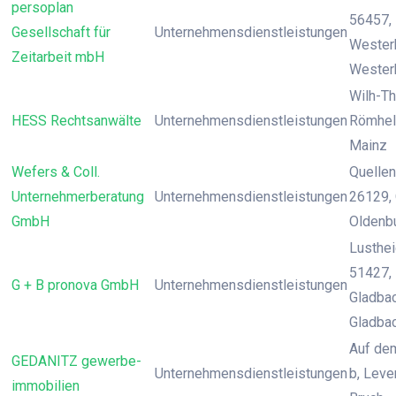
persoplan
56457,
Gesellschaft für
Unternehmensdienstleistungen
Wester
Zeitarbeit mbH
Wester
Wilh-T
HESS Rechtsanwälte
Unternehmensdienstleistungen
Römheld
Mainz
Wefers & Coll.
Quellen
Unternehmerberatung
Unternehmensdienstleistungen
26129, 
GmbH
Oldenb
Lusthei
51427,
G + B pronova GmbH
Unternehmensdienstleistungen
Gladbac
Gladba
Auf de
GEDANITZ gewerbe-
Unternehmensdienstleistungen
b, Leve
immobilien