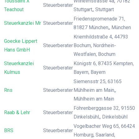
Toussaint X
Wilhelmstrasse 4a, 70182
Steuerberater
Teachout
Stuttgart,, Stuttgart
Friedenspromenade 71,
Steuerkanzlei Mr
Steuerberater
81827 München,, München
Kriemhildstraße 4, 44793
Goecke Lippert
Steuerberater
Bochum, Nordrhein-
Hans GmbH
Westfalen, Bochum
Steuerkanzlei
Königstr 6, 87435 Kempten,
Steuerberater
Kulmus
Bayern, Bayern
Siemensstr 25, 63165
Rns
Steuerberater
Mühlheim am Main,,
Mühlheim am Main
Föhrenberggasse 32, 91550
Raab & Lehr
Steuerberater
Dinkelsbühl,, Dinkelsbühl
Vogelbacher Weg 65, 66424
BRS
Steuerberater
Homburg, Saarland,