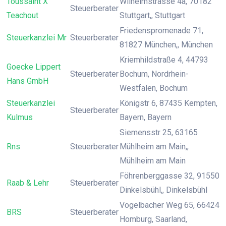
Toussaint X
Wilhelmstrasse 4a, 70182
Steuerberater
Teachout
Stuttgart,, Stuttgart
Friedenspromenade 71,
Steuerkanzlei Mr
Steuerberater
81827 München,, München
Kriemhildstraße 4, 44793
Goecke Lippert
Steuerberater
Bochum, Nordrhein-
Hans GmbH
Westfalen, Bochum
Steuerkanzlei
Königstr 6, 87435 Kempten,
Steuerberater
Kulmus
Bayern, Bayern
Siemensstr 25, 63165
Rns
Steuerberater
Mühlheim am Main,,
Mühlheim am Main
Föhrenberggasse 32, 91550
Raab & Lehr
Steuerberater
Dinkelsbühl,, Dinkelsbühl
Vogelbacher Weg 65, 66424
BRS
Steuerberater
Homburg, Saarland,